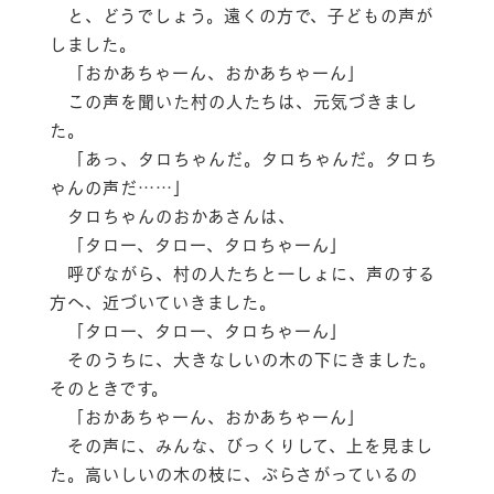
と、どうでしょう。遠くの方で、子どもの声が
しました。
「おかあちゃーん、おかあちゃーん」
この声を聞いた村の人たちは、元気づきまし
た。
「あっ、タロちゃんだ。タロちゃんだ。タロち
ゃんの声だ……」
タロちゃんのおかあさんは、
「タロー、タロー、タロちゃーん」
呼びながら、村の人たちと一しょに、声のする
方へ、近づいていきました。
「タロー、タロー、タロちゃーん」
そのうちに、大きなしいの木の下にきました。
そのときです。
「おかあちゃーん、おかあちゃーん」
その声に、みんな、びっくりして、上を見まし
た。高いしいの木の枝に、ぶらさがっているの