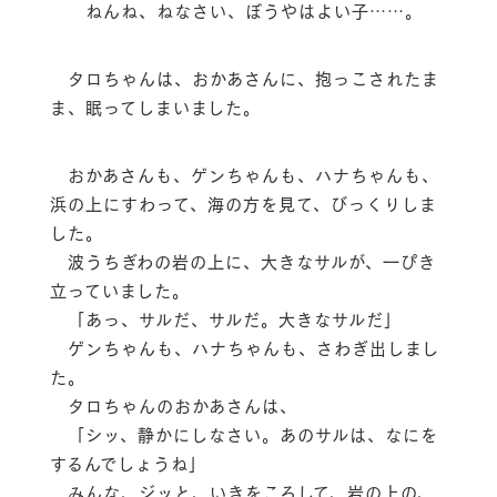
ねんね、ねなさい、ぼうやはよい子……。
タロちゃんは、おかあさんに、抱っこされたま
ま、眠ってしまいました。
おかあさんも、ゲンちゃんも、ハナちゃんも、
浜の上にすわって、海の方を見て、びっくりしま
した。
波うちぎわの岩の上に、大きなサルが、一ぴき
立っていました。
「あっ、サルだ、サルだ。大きなサルだ」
ゲンちゃんも、ハナちゃんも、さわぎ出しまし
た。
タロちゃんのおかあさんは、
「シッ、静かにしなさい。あのサルは、なにを
するんでしょうね」
みんな、ジッと、いきをころして、岩の上の、