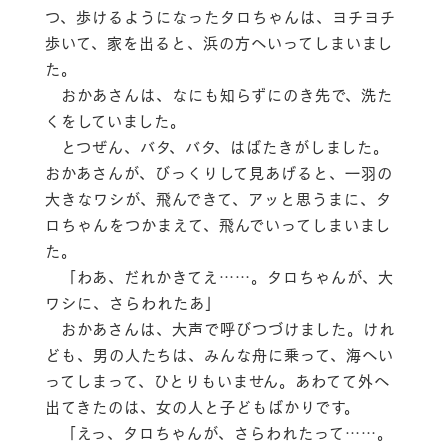
つ、歩けるようになったタロちゃんは、ヨチヨチ
歩いて、家を出ると、浜の方へいってしまいまし
た。
おかあさんは、なにも知らずにのき先で、洗た
くをしていました。
とつぜん、バタ、バタ、はばたきがしました。
おかあさんが、びっくりして見あげると、一羽の
大きなワシが、飛んできて、アッと思うまに、タ
ロちゃんをつかまえて、飛んでいってしまいまし
た。
「わあ、だれかきてえ……。タロちゃんが、大
ワシに、さらわれたあ」
おかあさんは、大声で呼びつづけました。けれ
ども、男の人たちは、みんな舟に乗って、海へい
ってしまって、ひとりもいません。あわてて外へ
出てきたのは、女の人と子どもばかりです。
「えっ、タロちゃんが、さらわれたって……。