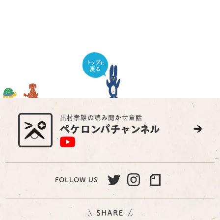
出村孝雄の読み聞かせ童話
ペケロンパチャンネル
FOLLOW US