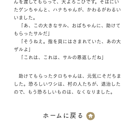
んを渡してもらって、大よろこびです。そばにい
たゲンちゃんと、ハナちゃんが、かわるがわるい
いました。
「あ、この大きなサル、おばちゃんに、助けて
もらったサルだ」
「そうねえ。指を貝にはさまれていた、あの大
ザルよ」
「これは、これは、サルの恩返しだね」
助けてもらったタロちゃんは、元気にそだちま
した。恐ろしいワシは、村の人たちが、退治した
ので、もう恐ろしいものは、なくなりました。
ホームに戻る