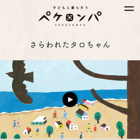
さらわれたタロちゃん
山びこ
みんなよい顔
さらわれたタ
ロちゃん
お山はみどり