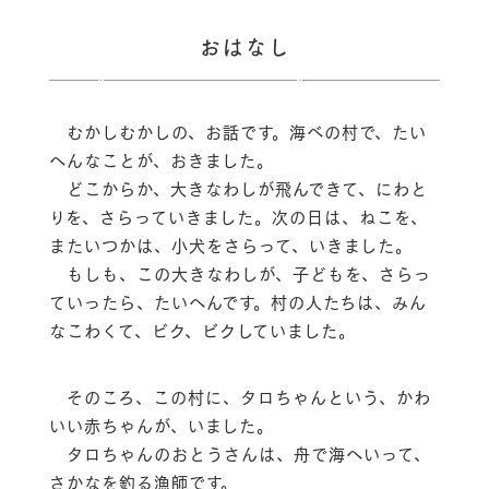
おはなし
むかしむかしの、お話です。海べの村で、たい
へんなことが、おきました。
どこからか、大きなわしが飛んできて、にわと
りを、さらっていきました。次の日は、ねこを、
またいつかは、小犬をさらって、いきました。
もしも、この大きなわしが、子どもを、さらっ
ていったら、たいへんです。村の人たちは、みん
なこわくて、ビク、ビクしていました。
そのころ、この村に、タロちゃんという、かわ
いい赤ちゃんが、いました。
タロちゃんのおとうさんは、舟で海へいって、
さかなを釣る漁師です。