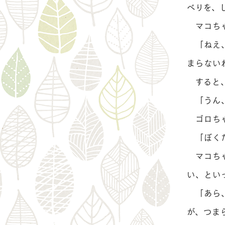
べりを、
マコちゃ
「ねえ、
まらない
すると、
「うん、
ゴロち
「ぼくだ
マコちゃ
い、とい
「あら、
が、つま