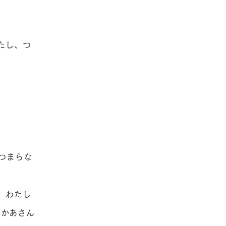
たし、つ
つまらな
。わたし
おかあさん