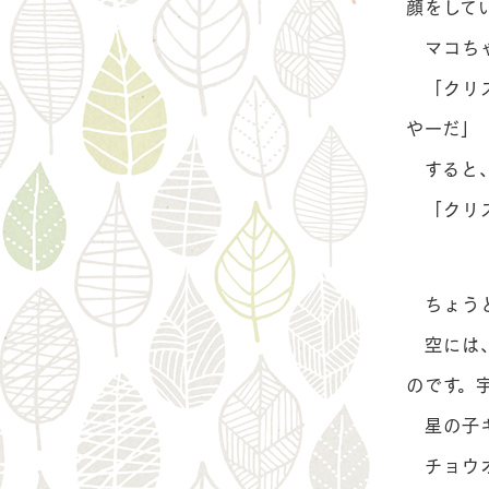
顔をして
マコちゃ
「クリス
やーだ」
すると、
「クリス
ちょうど
空には、
のです。
星の子キ
チョウオ