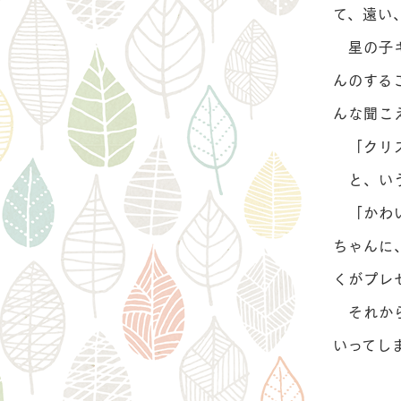
て、遠い
星の子キ
んのする
んな聞こ
「クリス
と、いう
「かわい
ちゃんに
くがプレ
それから
いってし