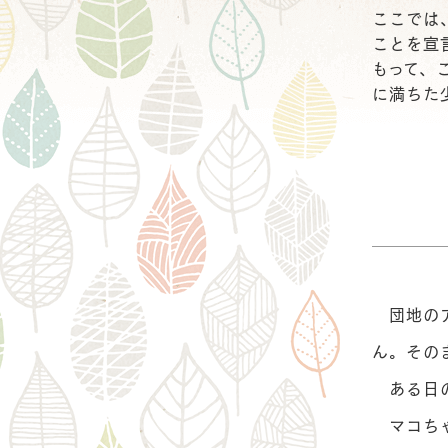
ここでは
ことを宣
もって、
に満ちた
団地のア
ん。その
ある日の
マコちゃ